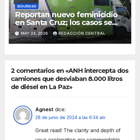
SEGURIDAD
Reportan nuevo feminicidio
en Santa Cruz; los casos se
elevan a 33 en el país
MAY 24, 2026
REDACCIÓN CENTRAL
2 comentarios en «ANH intercepta dos
camiones que desviaban 8.000 litros
de diésel en La Paz»
Agnest
dice:
28 de junio de 2024 a las 6:34 am
Great read! The clarity and depth of
your explanation are commendable.