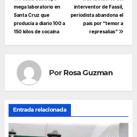
Navegación
mega laboratorio en
interventor de Fassil,
de
Santa Cruz que
periodista abandona el
entradas
producía a diario 100 a
país por “temor a
150 kilos de cocaína
represalias”
Por
Rosa Guzman
Entrada relacionada