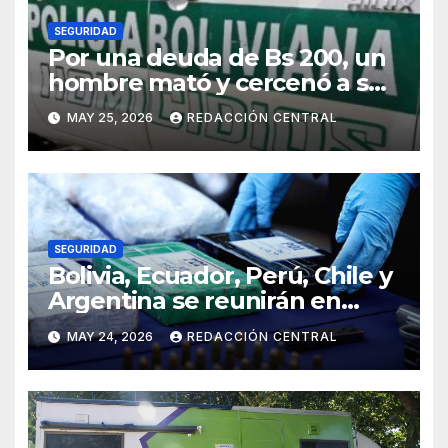
SEGURIDAD
Por una deuda de Bs 200, un
hombre mató y cercenó a su
víctima en la zona Sur de La
MAY 25, 2026
REDACCIÓN CENTRAL
Paz
SEGURIDAD
Bolivia, Ecuador, Perú, Chile y
Argentina se reunirán en
Santiago contra la
MAY 24, 2026
REDACCIÓN CENTRAL
delincuencia organizada
transnacional