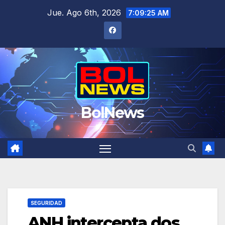
Saltar
Jue. Ago 6th, 2026
7:09:26 AM
al
contenido
BolNews
SEGURIDAD
ANH intercepta dos