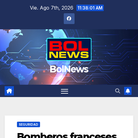
Saltar
Vie. Ago 7th, 2026
11:38:02 AM
al
contenido
BolNews
SEGURIDAD
Bomberos franceses