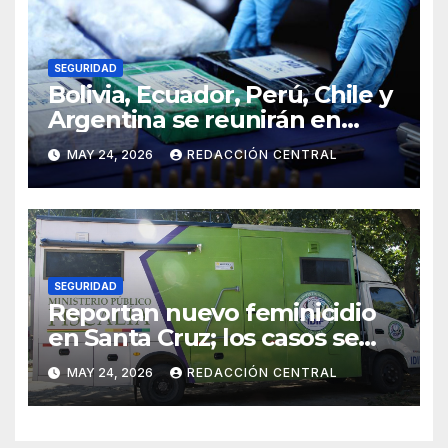
SEGURIDAD
Bolivia, Ecuador, Perú, Chile y
Argentina se reunirán en
Santiago contra la
MAY 24, 2026
REDACCIÓN CENTRAL
delincuencia organizada
transnacional
SEGURIDAD
Reportan nuevo feminicidio
en Santa Cruz; los casos se
elevan a 33 en el país
MAY 24, 2026
REDACCIÓN CENTRAL