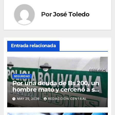
Por
José Toledo
Entrada relacionada
SEGURIDAD
Por una deuda de Bs 200, un
hombre mató y cercenó a su
víctima en la zona Sur de La
MAY 25, 2026
REDACCIÓN CENTRAL
Paz