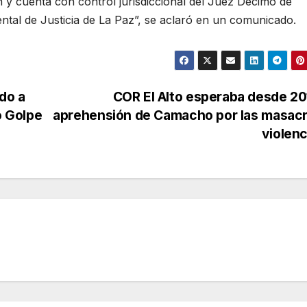
 y cuenta con control jurisdiccional del Juez Décimo de
ntal de Justicia de La Paz”, se aclaró en un comunicado.
do a
COR El Alto esperaba desde 20
o Golpe
aprehensión de Camacho por las masacr
violen