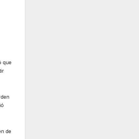
ó que
ir
rden
ió
en de