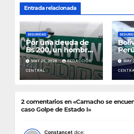
Entrada relacionada
SEGURIDAD
SEGURI
Por una deuda de
Boli
Bs 200, un hombre
Perú
mató y cercenó a su
Arge
MAY 25, 2026
REDACCIÓN
MAY 
víctima en la zona
reun
Sur de La Paz
Sant
CENTRAL
CENTR
deli
orga
tran
2 comentarios en «Camacho se encuent
caso Golpe de Estado I»
Constancet
dice: