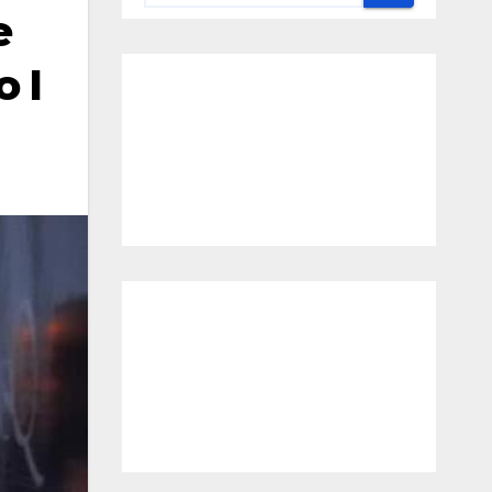
e
o I