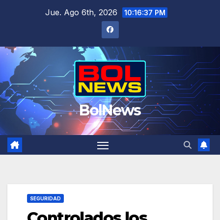
Saltar
Jue. Ago 6th, 2026
10:16:38 PM
al
contenido
BolNews
SEGURIDAD
Controlados los