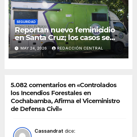
SEGURIDAD
Reportan nuevo feminicidio
en Santa Cruz; los casos se
elevan a 33 en el país
MAY 24, 2026
REDACCIÓN CENTRAL
5.082 comentarios en «Controlados
los Incendios Forestales en
Cochabamba, Afirma el Viceministro
de Defensa Civil»
Cassandrat
dice: