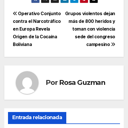
Navegación
Operativo Conjunto
Grupos violentos dejan
contra el Narcotráfico
más de 800 heridos y
de
en Europa Revela
toman con violencia
entradas
Origen de la Cocaína
sede del congreso
Boliviana
campesino
Por
Rosa Guzman
Entrada relacionada