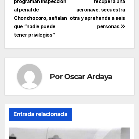
programan inspección
recupera una
de
al penal de
aeronave, secuestra
entradas
Chonchocoro, señalan
otra y aprehende a seis
que “nadie puede
personas
tener privilegios”
Por
Oscar Ardaya
Entrada relacionada