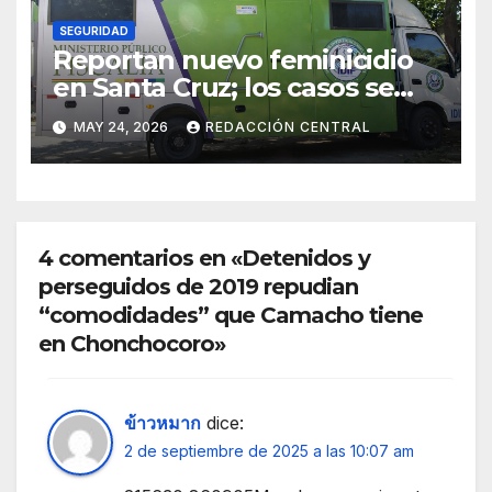
SEGURIDAD
Reportan nuevo feminicidio
en Santa Cruz; los casos se
elevan a 33 en el país
MAY 24, 2026
REDACCIÓN CENTRAL
4 comentarios en «Detenidos y
perseguidos de 2019 repudian
“comodidades” que Camacho tiene
en Chonchocoro»
ข้าวหมาก
dice:
2 de septiembre de 2025 a las 10:07 am