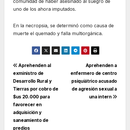
comunidad de haber asesinado al suegro de
uno de los ahora imputados.
En la necropsia, se determinó como causa de
muerte el quemado y falla multiorgánica.
Navegación
Aprehenden al
Aprehenden a
exministro de
enfermero de centro
de
Desarrollo Rural y
psiquiátrico acusado
entradas
Tierras por cobro de
de agresión sexual a
$us 20.000 para
una intern
favorecer en
adquisición y
saneamiento de
predios