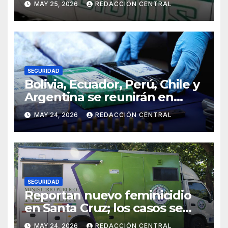
MAY 25, 2026
REDACCIÓN CENTRAL
Paz
SEGURIDAD
Bolivia, Ecuador, Perú, Chile y
Argentina se reunirán en
Santiago contra la
MAY 24, 2026
REDACCIÓN CENTRAL
delincuencia organizada
transnacional
SEGURIDAD
Reportan nuevo feminicidio
en Santa Cruz; los casos se
elevan a 33 en el país
MAY 24, 2026
REDACCIÓN CENTRAL