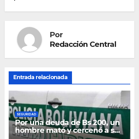
Por
Redacción Central
Entrada relacionada
SEGURIDAD
Por una deuda de Bs 200, un
hombre mató y cercenó a su
víctima en la zona Sur de La