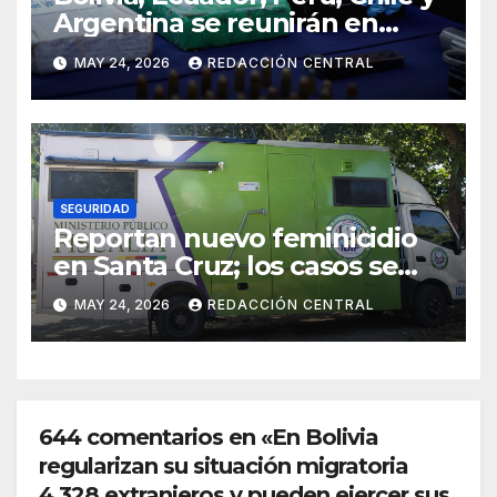
Argentina se reunirán en
Santiago contra la
MAY 24, 2026
REDACCIÓN CENTRAL
delincuencia organizada
transnacional
SEGURIDAD
Reportan nuevo feminicidio
en Santa Cruz; los casos se
elevan a 33 en el país
MAY 24, 2026
REDACCIÓN CENTRAL
644 comentarios en «En Bolivia
regularizan su situación migratoria
4.328 extranjeros y pueden ejercer sus