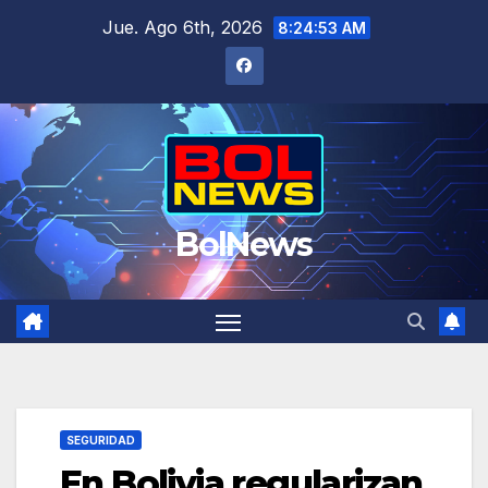
Saltar
Jue. Ago 6th, 2026
8:24:55 AM
al
contenido
BolNews
SEGURIDAD
En Bolivia regularizan