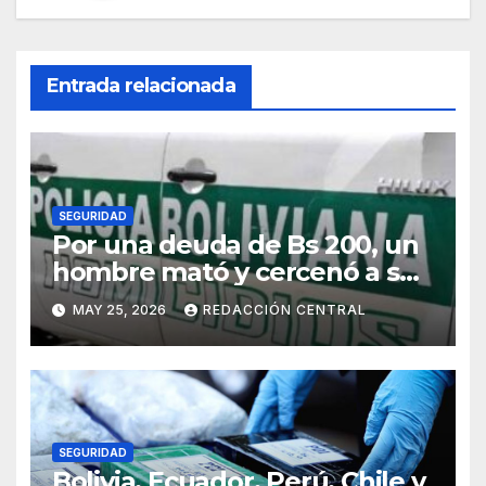
Entrada relacionada
SEGURIDAD
Por una deuda de Bs 200, un
hombre mató y cercenó a su
víctima en la zona Sur de La
MAY 25, 2026
REDACCIÓN CENTRAL
Paz
SEGURIDAD
Bolivia, Ecuador, Perú, Chile y