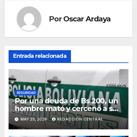
Por
Oscar Ardaya
Entrada relacionada
SEGURIDAD
Por una deuda de Bs 200, un
hombre mató y cercenó a su
víctima en la zona Sur de La
MAY 25, 2026
REDACCIÓN CENTRAL
Paz