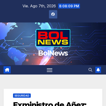
Saltar
Vie. Ago 7th, 2026
8:08:09 PM
al
contenido
BolNews
SEGURIDAD
Exministro de Añez: