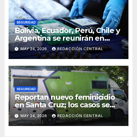
SEGURIDAD
Bolivia, Ecuador, Perú, Chile y
Argentina se reunirán en
Santiago contra la
MAY 24, 2026
REDACCIÓN CENTRAL
delincuencia organizada
transnacional
SEGURIDAD
Reportan nuevo feminicidio
en Santa Cruz; los casos se
elevan a 33 en el país
MAY 24, 2026
REDACCIÓN CENTRAL