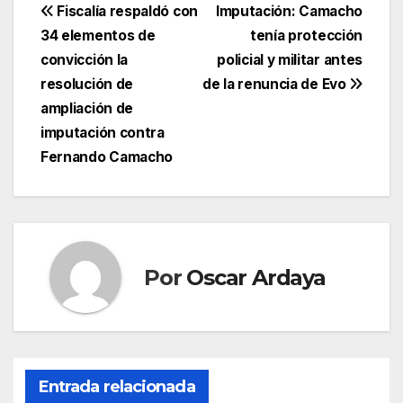
Navegación
Fiscalía respaldó con
Imputación: Camacho
34 elementos de
tenía protección
de
convicción la
policial y militar antes
entradas
resolución de
de la renuncia de Evo
ampliación de
imputación contra
Fernando Camacho
Por
Oscar Ardaya
Entrada relacionada