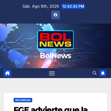
Saltar
Sáb. Ago 8th, 2026
12:42:43 PM
al
contenido
BolNews
SEGURIDAD
FGE advierte que la