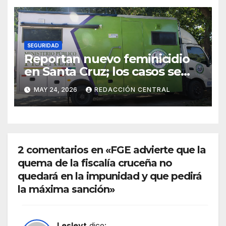
SEGURIDAD
Reportan nuevo feminicidio
en Santa Cruz; los casos se
elevan a 33 en el país
MAY 24, 2026
REDACCIÓN CENTRAL
2 comentarios en «FGE advierte que la
quema de la fiscalía cruceña no
quedará en la impunidad y que pedirá
la máxima sanción»
Lesleyt
dice: