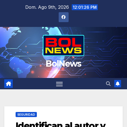
Saltar
Dom. Ago 9th, 2026
12:01:27 PM
al
contenido
BolNews
SEGURIDAD
Identifican al autor y