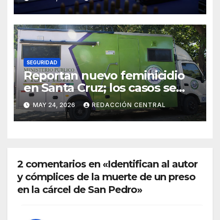
delincuencia organizada
transnacional
SEGURIDAD
Reportan nuevo feminicidio
en Santa Cruz; los casos se
elevan a 33 en el país
MAY 24, 2026
REDACCIÓN CENTRAL
2 comentarios en «Identifican al autor
y cómplices de la muerte de un preso
en la cárcel de San Pedro»