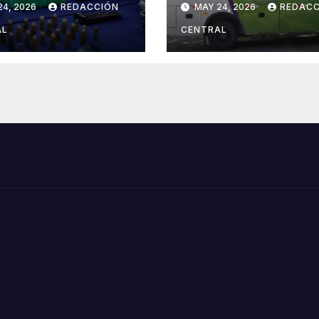
24, 2026
REDACCIÓN
MAY 24, 2026
REDACC
irán en
casos se elevan 
iago contra la
en el país
AL
CENTRAL
ncuencia
nizada
snacional