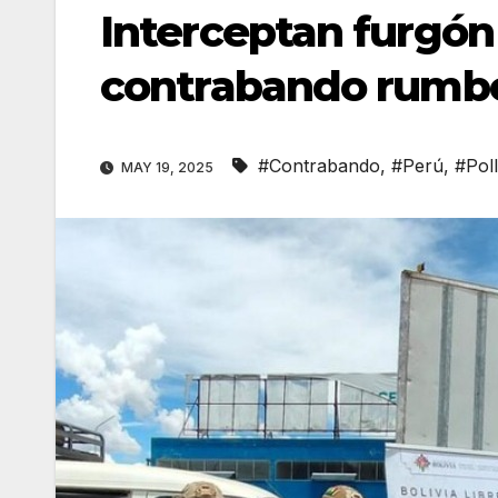
Interceptan furgón 
contrabando rumbo
#Contrabando
,
#Perú
,
#Pol
MAY 19, 2025