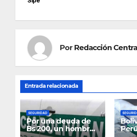
Sipe
entradas
Por
Redacción Centra
Entrada relacionada
SEGURIDAD
SEGURI
Por una deuda de
Boli
Bs 200, un hombre
Perú
mató y cercenó a su
Arge