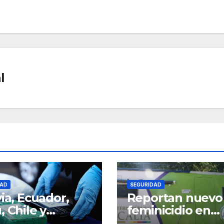
l
DAD
SEGURIDAD
via, Ecuador,
Reportan nuevo
, Chile y
feminicidio en
ntina se
Santa Cruz; los