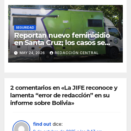
transnacional
SEGURIDAD
Reportan nuevo feminicidio
en Santa Cruz; los casos se
elevan a 33 en el país
MAY 24, 2026
REDACCIÓN CENTRAL
2 comentarios en «La JIFE reconoce y
lamenta “error de redacción” en su
informe sobre Bolivia»
find out
dice: