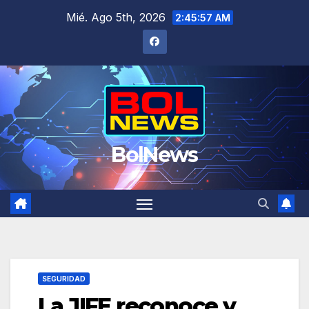
Saltar
Mié. Ago 5th, 2026
2:45:58 AM
al
contenido
BolNews
SEGURIDAD
La JIFE reconoce y