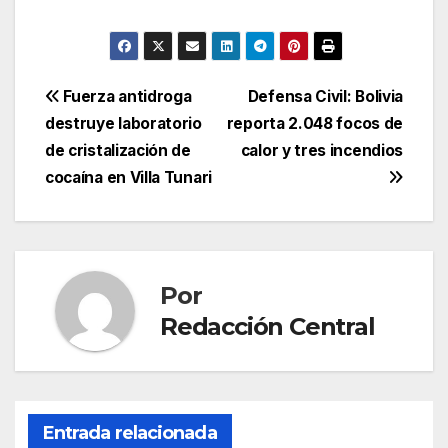
Navegación
Fuerza antidroga
Defensa Civil: Bolivia
destruye laboratorio
reporta 2.048 focos de
de
de cristalización de
calor y tres incendios
entradas
cocaína en Villa Tunari
Por
Redacción Central
Entrada relacionada