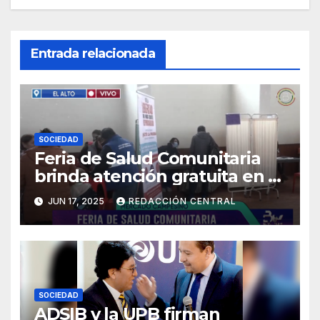
Entrada relacionada
SOCIEDAD
Feria de Salud Comunitaria
brinda atención gratuita en El
Alto
JUN 17, 2025
REDACCIÓN CENTRAL
SOCIEDAD
ADSIB y la UPB firman