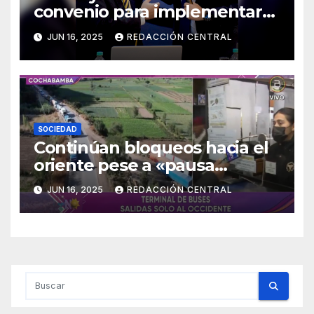
convenio para implementar
certificados digitales
JUN 16, 2025
REDACCIÓN CENTRAL
SOCIEDAD
Continúan bloqueos hacia el
oriente pese a «pausa
humanitaria»
JUN 16, 2025
REDACCIÓN CENTRAL