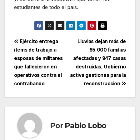
estudiantes de todo el país.
Navegación
Ejército entrega
Lluvias dejan más de
ítems de trabajo a
85.000 familias
de
esposas de militares
afectadas y 947 casas
entradas
que fallecieron en
destruidas, Gobierno
operativos contra el
activa gestiones para la
contrabando
reconstrucción
Por
Pablo Lobo