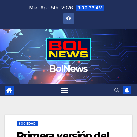
Saltar
Mié. Ago 5th, 2026
3:09:37 AM
al
contenido
BolNews
SOCIEDAD
Primera versión del