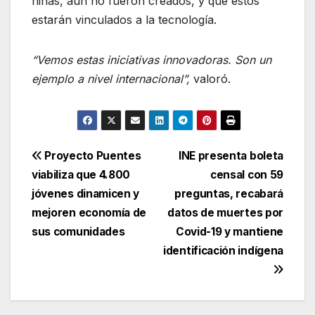
niñas, aún no fueron creados, y que éstos
estarán vinculados a la tecnología.
“Vemos estas iniciativas innovadoras. Son un
ejemplo a nivel internacional”,
valoró.
Navegación
Proyecto Puentes
INE presenta boleta
viabiliza que 4.800
censal con 59
de
jóvenes dinamicen y
preguntas, recabará
entradas
mejoren economía de
datos de muertes por
sus comunidades
Covid-19 y mantiene
identificación indígena