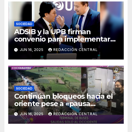
SOCIEDAD
ADSIB y la UPB firman
convenio para implementar
certificados digitales
JUN 16, 2025
REDACCIÓN CENTRAL
SOCIEDAD
Continúan bloqueos hacia el
oriente pese a «pausa
humanitaria»
JUN 16, 2025
REDACCIÓN CENTRAL