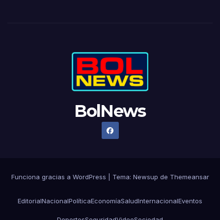
BolNews
Funciona gracias a WordPress
|
Tema: Newsup de
Themeansar
Editorial
Nacional
Política
Economía
Salud
Internacional
Eventos
Deportes
Seguridad
Video
Sociedad