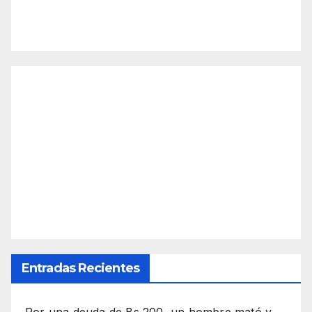
Entradas Recientes
Por una deuda de Bs 200, un hombre mató y