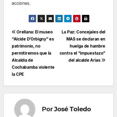
acciones.
Navegación
Orellana: El museo
La Paz: Concejales del
“Alcide D’Orbigny” es
MAS se declaran en
de
patrimonio, no
huelga de hambre
entradas
permitiremos que la
contra el “impuestazo”
Alcaldía de
del alcalde Arias
Cochabamba violente
la CPE
Por
José Toledo