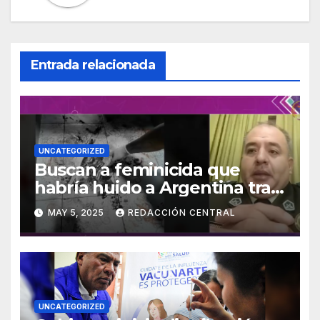
Entrada relacionada
UNCATEGORIZED
Buscan a feminicida que
habría huido a Argentina tras
asesinar a su concubina en
MAY 5, 2025
REDACCIÓN CENTRAL
Tarija
UNCATEGORIZED