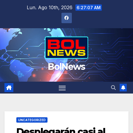
Saltar
Lun. Ago 10th, 2026
6:27:07 AM
al
contenido
BolNews
UNCATEGORIZED
Desplegarán casi al