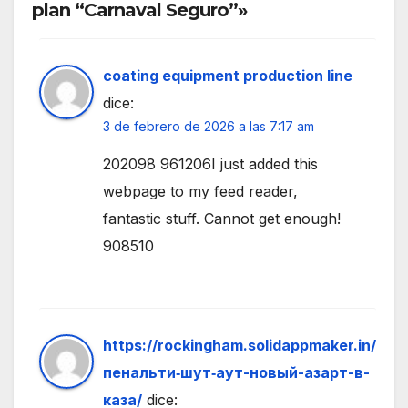
plan “Carnaval Seguro”»
coating equipment production line
dice:
3 de febrero de 2026 a las 7:17 am
202098 961206I just added this
webpage to my feed reader,
fantastic stuff. Cannot get enough!
908510
https://rockingham.solidappmaker.in/
пенальти‑шут‑аут-новый-азарт-в-
каза/
dice: