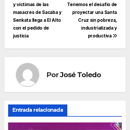
y víctimas de las
Tenemos el desafío de
de
masacres de Sacaba y
proyectar una Santa
entradas
Senkata llega a El Alto
Cruz sin pobreza,
con el pedido de
industrializada y
justicia
productiva
Por
José Toledo
Entrada relacionada