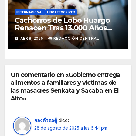
INTERNACIONAL
UNCATEGORIZED
Cachorros de Lobo Huargo
Renacen Tras 13.000 Años
Gracias a la Ciencia
ABR 8, 2025
REDACCIÓN CENTRAL
Un comentario en «Gobierno entrega
alimentos a familiares y víctimas de
las masacres Senkata y Sacaba en El
Alto»
จองตั๋วรถตู้
dice:
28 de agosto de 2025 a las 6:44 pm