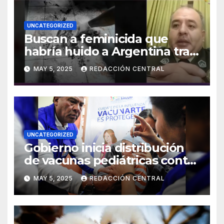
UNCATEGORIZED
Buscan a feminicida que
habría huido a Argentina tras
asesinar a su concubina en
MAY 5, 2025
REDACCIÓN CENTRAL
Tarija
UNCATEGORIZED
Gobierno inicia distribución
de vacunas pediátricas contra
la influenza y anuncia llegada
MAY 5, 2025
REDACCIÓN CENTRAL
de más dosis para grupos de
riesgo