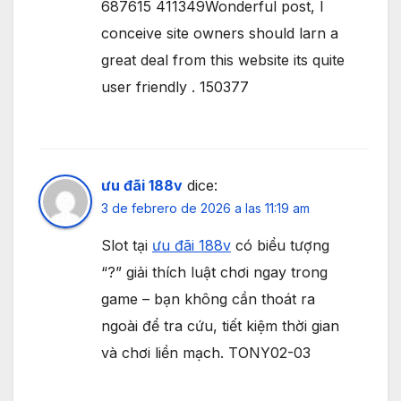
687615 411349Wonderful post, I
conceive site owners should larn a
great deal from this website its quite
user friendly . 150377
ưu đãi 188v
dice:
3 de febrero de 2026 a las 11:19 am
Slot tại
ưu đãi 188v
có biểu tượng
“?” giải thích luật chơi ngay trong
game – bạn không cần thoát ra
ngoài để tra cứu, tiết kiệm thời gian
và chơi liền mạch. TONY02-03