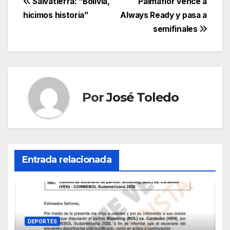
Navegación
Salvatierra: “Bolivia,
Palmaflor vence a
hicimos historia”
Always Ready y pasa a
de
semifinales
entradas
Por
José Toledo
Entrada relacionada
DEPORTES