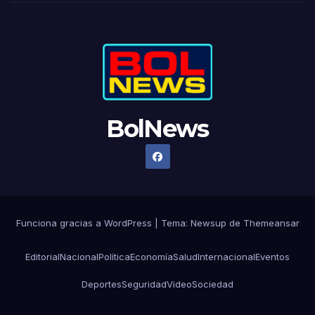
BolNews
Funciona gracias a WordPress
|
Tema: Newsup de
Themeansar
Editorial
Nacional
Política
Economía
Salud
Internacional
Eventos
Deportes
Seguridad
Video
Sociedad