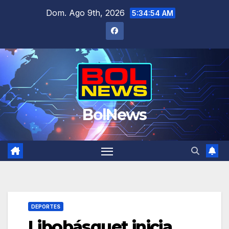
Saltar
Dom. Ago 9th, 2026
5:34:55 AM
al
contenido
BolNews
DEPORTES
Libobásquet inicia