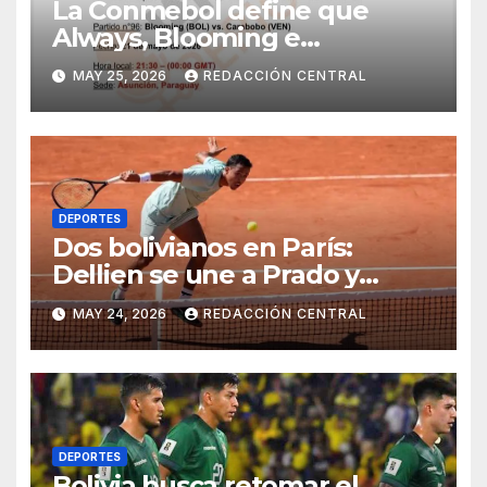
La Conmebol define que
Always, Blooming e
Independiente reciban a sus
MAY 25, 2026
REDACCIÓN CENTRAL
rivales en Asunción, por los
conflictos
DEPORTES
Dos bolivianos en París:
Dellien se une a Prado y
también clasifica a Roland
MAY 24, 2026
REDACCIÓN CENTRAL
Garros 2026
DEPORTES
Bolivia busca retomar el