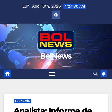
Saltar
Lun. Ago 10th, 2026
4:24:31 AM
al
contenido
BolNews
ECONOMÍA
Analista: Informe de