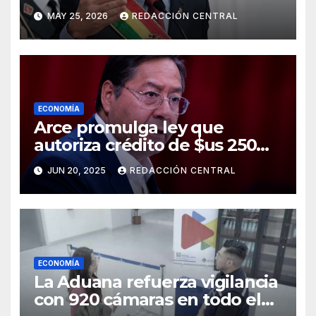
al salario del Presidente y
MAY 25, 2026
REDACCIÓN CENTRAL
ministros
ECONOMÍA
Arce promulga ley que
autoriza crédito de $us 250
millones del BID para
JUN 20, 2025
REDACCIÓN CENTRAL
emergencias
ECONOMÍA
La Aduana refuerza vigilancia
con 920 cámaras en todo el