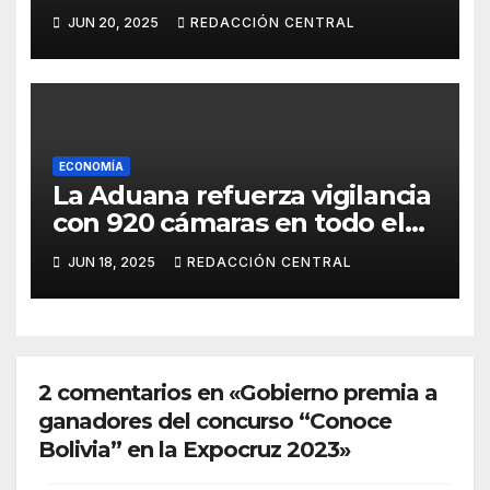
millones del BID para
JUN 20, 2025
REDACCIÓN CENTRAL
emergencias
ECONOMÍA
La Aduana refuerza vigilancia
con 920 cámaras en todo el
país
JUN 18, 2025
REDACCIÓN CENTRAL
2 comentarios en «Gobierno premia a
ganadores del concurso “Conoce
Bolivia” en la Expocruz 2023»