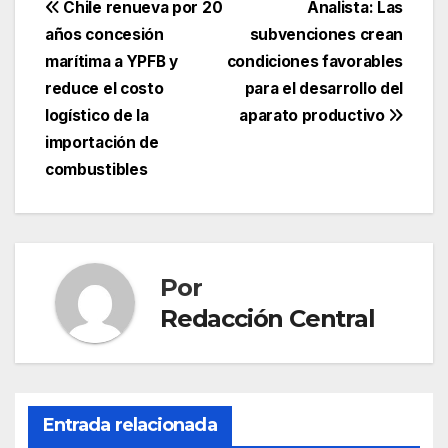
Navegación
Chile renueva por 20
Analista: Las
años concesión
subvenciones crean
de
marítima a YPFB y
condiciones favorables
entradas
reduce el costo
para el desarrollo del
logístico de la
aparato productivo
importación de
combustibles
Por
Redacción Central
Entrada relacionada