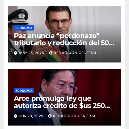
ECONOMÍA
Paz anuncia “perdonazo”
tributario y reducción del 50%
al salario del Presidente y
MAY 25, 2026
REDACCIÓN CENTRAL
ministros
ECONOMÍA
Arce promulga ley que
autoriza crédito de $us 250
millones del BID para
JUN 20, 2025
REDACCIÓN CENTRAL
emergencias