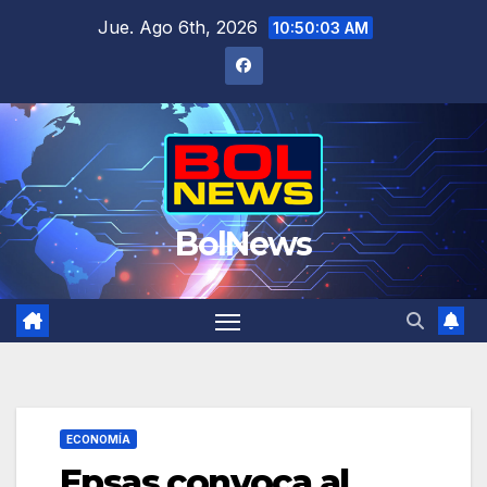
Saltar
Jue. Ago 6th, 2026
10:50:03 AM
al
contenido
BolNews
ECONOMÍA
Epsas convoca al