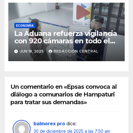
ECONOMÍA
La Aduana refuerza vigilancia
con 920 cámaras en todo el
país
JUN 18, 2025
REDACCIÓN CENTRAL
Un comentario en «Epsas convoca al
diálogo a comunarios de Hampaturi
para tratar sus demandas»
balmorex pro
dice:
30 de diciembre de 2025 a las 7:50 am