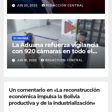
millones del BID para
JUN 20, 2025
REDACCIÓN CENTRAL
emergencias
ECONOMÍA
La Aduana refuerza vigilancia
con 920 cámaras en todo el
país
JUN 18, 2025
REDACCIÓN CENTRAL
Un comentario en «La reconstrucción
económica impulsa la Bolivia
productiva y de la industrialización»