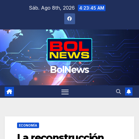
Saltar
Sáb. Ago 8th, 2026
4:23:46 AM
al
contenido
BolNews
ECONOMÍA
La reconstrucción