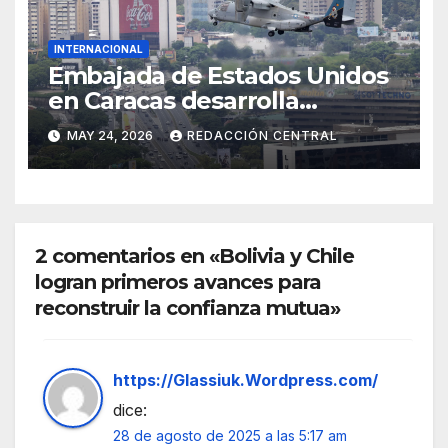
INTERNACIONAL
Embajada de Estados Unidos
en Caracas desarrolla
simulacro aéreo de
MAY 24, 2026
REDACCIÓN CENTRAL
evacuación y contingencia
2 comentarios en «Bolivia y Chile
logran primeros avances para
reconstruir la confianza mutua»
https://Glassiuk.Wordpress.com/
dice:
28 de agosto de 2025 a las 5:17 am