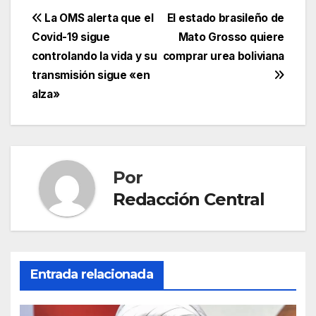
Navegación
La OMS alerta que el
El estado brasileño de
Covid-19 sigue
Mato Grosso quiere
de
controlando la vida y su
comprar urea boliviana
entradas
transmisión sigue «en
alza»
Por
Redacción Central
Entrada relacionada