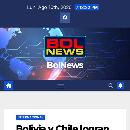
Saltar
Lun. Ago 10th, 2026
7:13:23 PM
al
contenido
BolNews
INTERNACIONAL
Bolivia y Chile logran