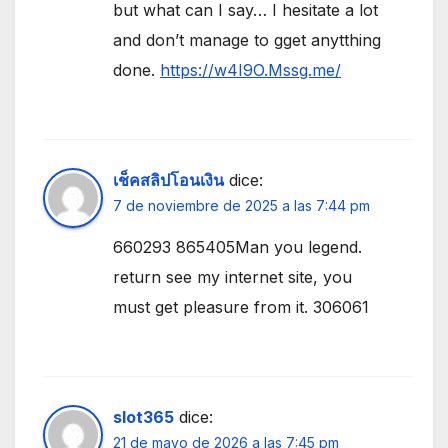
but what can I say… I hesitate a lot
and don’t manage to gget anytthing
done.
https://w4I9O.Mssg.me/
เช็คสลิปโอนเงิน
dice:
7 de noviembre de 2025 a las 7:44 pm
660293 865405Man you legend.
return see my internet site, you
must get pleasure from it. 306061
slot365
dice:
21 de mayo de 2026 a las 7:45 pm