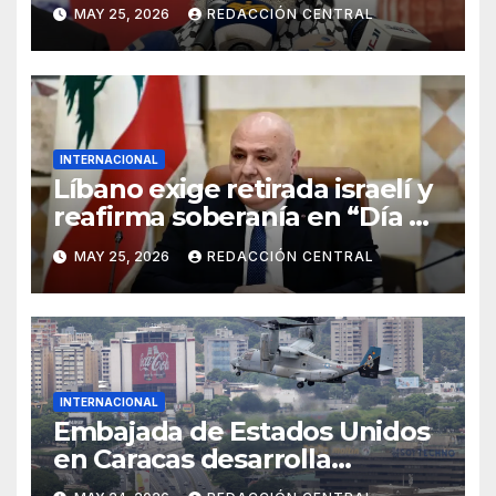
injerencia de EE.UU.
MAY 25, 2026
REDACCIÓN CENTRAL
INTERNACIONAL
Líbano exige retirada israelí y
reafirma soberanía en “Día de
la Resistencia y la Liberación”
MAY 25, 2026
REDACCIÓN CENTRAL
INTERNACIONAL
Embajada de Estados Unidos
en Caracas desarrolla
simulacro aéreo de