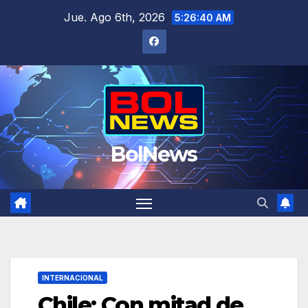
Saltar
Jue. Ago 6th, 2026
5:26:41 AM
al
contenido
BolNews
INTERNACIONAL
Chile: Con mitad de