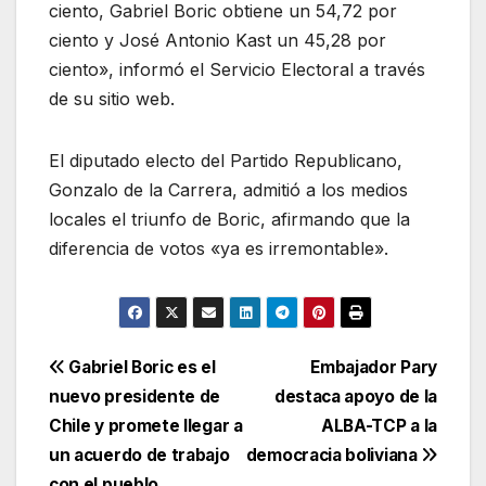
ciento, Gabriel Boric obtiene un 54,72 por
ciento y José Antonio Kast un 45,28 por
ciento», informó el Servicio Electoral a través
de su sitio web.
El diputado electo del Partido Republicano,
Gonzalo de la Carrera, admitió a los medios
locales el triunfo de Boric, afirmando que la
diferencia de votos «ya es irremontable».
Navegación
Gabriel Boric es el
Embajador Pary
nuevo presidente de
destaca apoyo de la
de
Chile y promete llegar a
ALBA-TCP a la
entradas
un acuerdo de trabajo
democracia boliviana
con el pueblo