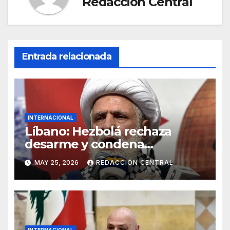
Redacción Central
Entrada relacionada
INTERNACIONAL
Líbano: Hezbolá rechaza
desarme y condena
injerencia de EE.UU.
MAY 25, 2026
REDACCIÓN CENTRAL
INTERNACIONAL