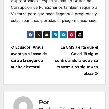
Supraprovincial Especializada en Delitos de
Corrupción de Funcionarios también requirió a
Vizcarra para que haga llegar sus preguntas y
éstas sean incorporadas al pliego mencionado.
Navegación
Ecuador: Arauz
La OMS alerta que el
aventaja a Lasso de
Covid-19 sigue
de
cara a la segunda
controlando la vida y su
entradas
vuelta electoral
transmisión sigue «en
alza»
Por