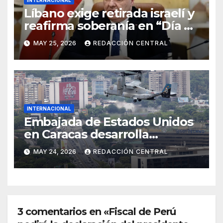
Líbano exige retirada israelí y
reafirma soberanía en “Día de
la Resistencia y la Liberación”
MAY 25, 2026
REDACCIÓN CENTRAL
INTERNACIONAL
Embajada de Estados Unidos
en Caracas desarrolla
simulacro aéreo de
MAY 24, 2026
REDACCIÓN CENTRAL
evacuación y contingencia
3 comentarios en «Fiscal de Perú