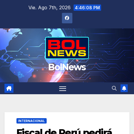
Saltar
Vie. Ago 7th, 2026
4:46:08 PM
al
contenido
BolNews
INTERNACIONAL
Fiscal de Perú pedirá