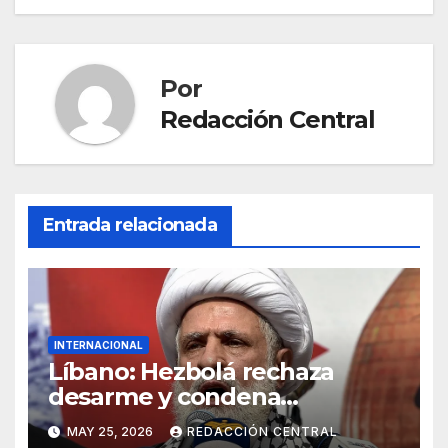
Por
Redacción Central
Entrada relacionada
INTERNACIONAL
Líbano: Hezbolá rechaza
desarme y condena
injerencia de EE.UU.
MAY 25, 2026
REDACCIÓN CENTRAL