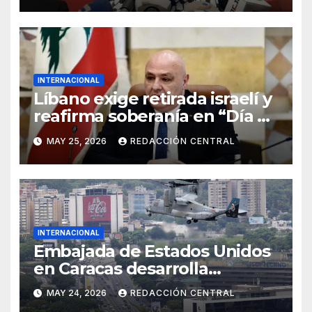
INTERNACIONAL
Líbano exige retirada israelí y
reafirma soberanía en “Día de
la Resistencia y la Liberación”
MAY 25, 2026
REDACCIÓN CENTRAL
INTERNACIONAL
Embajada de Estados Unidos
en Caracas desarrolla
simulacro aéreo de
MAY 24, 2026
REDACCIÓN CENTRAL
evacuación y contingencia