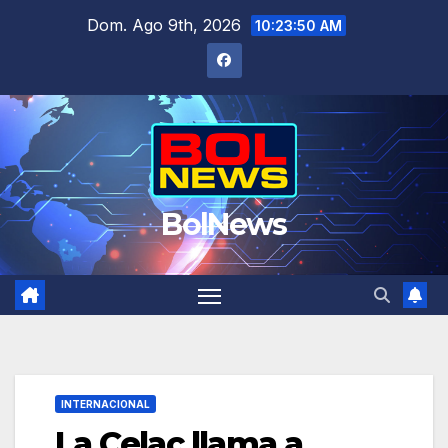
Saltar
Dom. Ago 9th, 2026
10:23:50 AM
al
contenido
BolNews
INTERNACIONAL
La Celac llama a