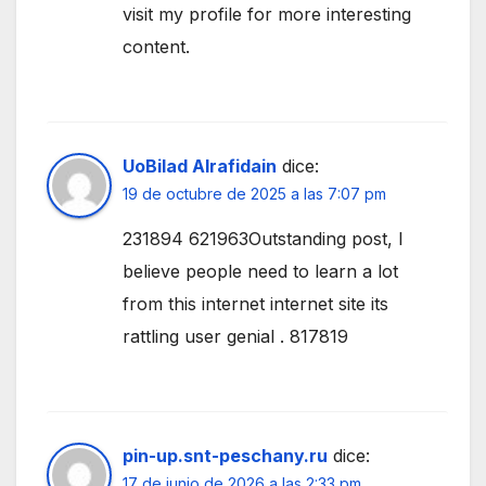
visit my profile for more interesting
content.
UoBilad Alrafidain
dice:
19 de octubre de 2025 a las 7:07 pm
231894 621963Outstanding post, I
believe people need to learn a lot
from this internet internet site its
rattling user genial . 817819
pin-up.snt-peschany.ru
dice:
17 de junio de 2026 a las 2:33 pm