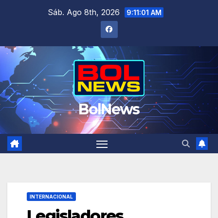
Saltar
Sáb. Ago 8th, 2026
9:11:01 AM
al
contenido
BolNews
INTERNACIONAL
Legisladores