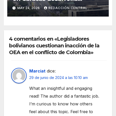
simulacro aéreo de
MAY 24, 2026
REDACCIÓN CENTRAL
evacuación y contingencia
4 comentarios en «Legisladores
bolivianos cuestionan inacción de la
OEA en el conflicto de Colombia»
Marciat
dice:
29 de junio de 2024 a las 10:10 am
What an insightful and engaging
read! The author did a fantastic job.
I’m curious to know how others
feel about this topic. Feel free to