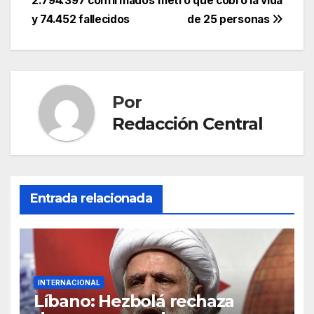
entradas
2.794.397 confirmados
metro que cobró la vida
y 74.452 fallecidos
de 25 personas
Por
Redacción Central
Entrada relacionada
INTERNACIONAL
Líbano: Hezbolá rechaza