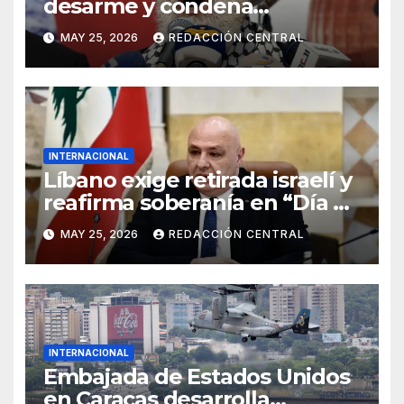
desarme y condena
injerencia de EE.UU.
MAY 25, 2026
REDACCIÓN CENTRAL
INTERNACIONAL
Líbano exige retirada israelí y
reafirma soberanía en “Día de
la Resistencia y la Liberación”
MAY 25, 2026
REDACCIÓN CENTRAL
INTERNACIONAL
Embajada de Estados Unidos
en Caracas desarrolla