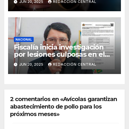
JUN 20, 2025
REDACCIÓN CENTRAL
NACIONAL
Fiscalía inicia investigación
por lesiones culposas en el
caso del gobernador
JUN 20, 2025
REDACCIÓN CENTRAL
chuquisaqueño Damián
Condori
2 comentarios en «Avícolas garantizan
abastecimiento de pollo para los
próximos meses»