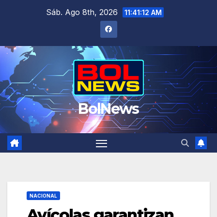
Saltar
Sáb. Ago 8th, 2026
11:41:13 AM
al
contenido
BolNews
NACIONAL
Avícolas garantizan