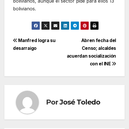
bolivianos, aunque el sector pide para ellos 13
bolivianos.
Navegación
Manfred logra su
Abren fecha del
desarraigo
Censo; alcaldes
de
acuerdan socialización
entradas
con el INE
Por
José Toledo