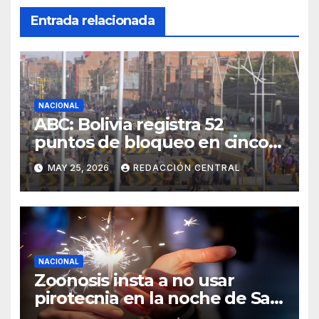
Entrada relacionada
NACIONAL
ABC: Bolivia registra 52
puntos de bloqueo en cinco
departamentos
MAY 25, 2026
REDACCIÓN CENTRAL
NACIONAL
Zoonosis insta a no usar
pirotecnia en la noche de San
Juan