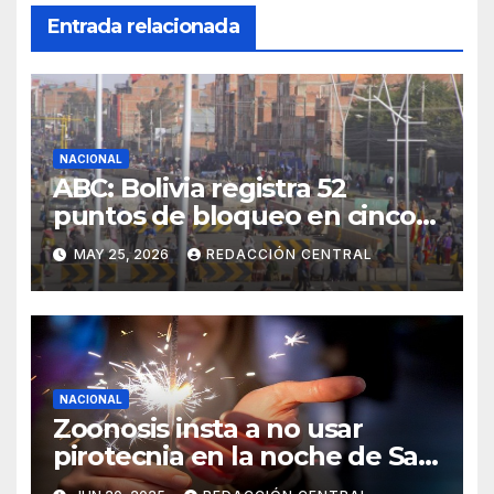
Entrada relacionada
NACIONAL
ABC: Bolivia registra 52
puntos de bloqueo en cinco
departamentos
MAY 25, 2026
REDACCIÓN CENTRAL
NACIONAL
Zoonosis insta a no usar
pirotecnia en la noche de San
Juan