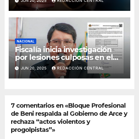
JUN 20, 2025
REDACCIÓN CENTRAL
NACIONAL
Fiscalía inicia investigación
por lesiones culposas en el
caso del gobernador
JUN 20, 2025
REDACCIÓN CENTRAL
chuquisaqueño Damián
Condori
7 comentarios en «Bloque Profesional
de Beni respalda al Gobierno de Arce y
rechaza “actos violentos y
progolpistas”»