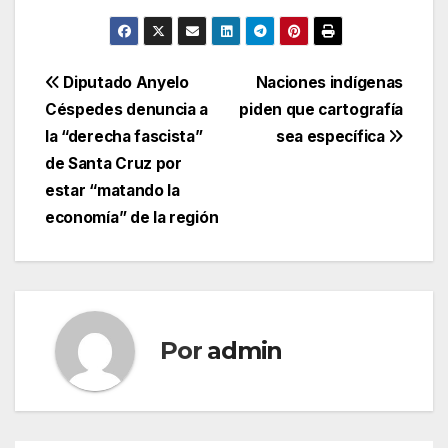
Navegación
Diputado Anyelo
Naciones indígenas
Céspedes denuncia a
piden que cartografía
de
la “derecha fascista”
sea específica
entradas
de Santa Cruz por
estar “matando la
economía” de la región
Por
admin