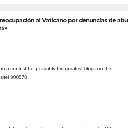
Damián Condori
preocupación al Vaticano por denuncias de ab
os»
in a contest for probably the greatest blogs on the
bsite! 900570