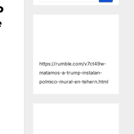
o
e
https://rumble.com/v7ct49w-
matamos-a-trump-instalan-
polmico-mural-en-tehern.html