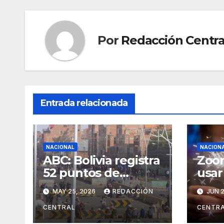
Por
Redacción Centra
Entrada relacionada
NACIONAL
NACION
ABC: Bolivia registra
Zoon
52 puntos de
usar
bloqueo en cinco
la n
MAY 25, 2026
REDACCIÓN
JUN 2
departamentos
Jua
CENTRAL
CENTR