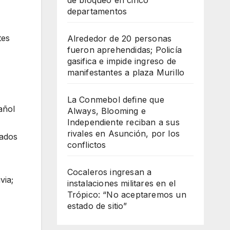
de bloqueo en cinco
departamentos
tes
Alrededor de 20 personas
fueron aprehendidas; Policía
gasifica e impide ingreso de
manifestantes a plaza Murillo
La Conmebol define que
añol
Always, Blooming e
Independiente reciban a sus
rivales en Asunción, por los
gados
conflictos
Cocaleros ingresan a
via;
instalaciones militares en el
Trópico: “No aceptaremos un
estado de sitio”