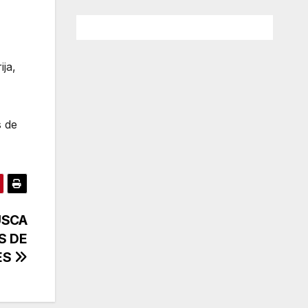
ja,
s de
USCA
S DE
ES