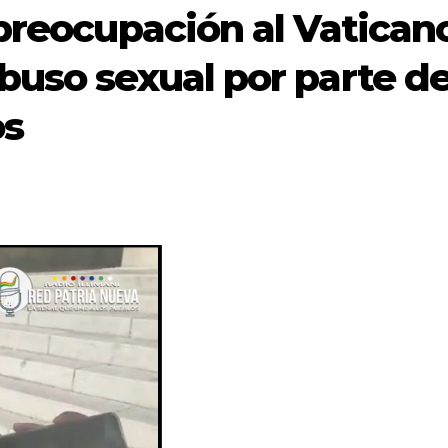
 preocupación al Vatican
buso sexual por parte d
os