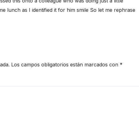
sed this onto a colleague who was doing just a little
e lunch as I identified it for him smile So let me rephrase
cada.
Los campos obligatorios están marcados con
*