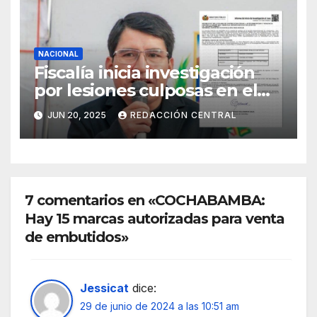
NACIONAL
Fiscalía inicia investigación
por lesiones culposas en el
caso del gobernador
JUN 20, 2025
REDACCIÓN CENTRAL
chuquisaqueño Damián
Condori
7 comentarios en «COCHABAMBA:
Hay 15 marcas autorizadas para venta
de embutidos»
Jessicat
dice:
29 de junio de 2024 a las 10:51 am