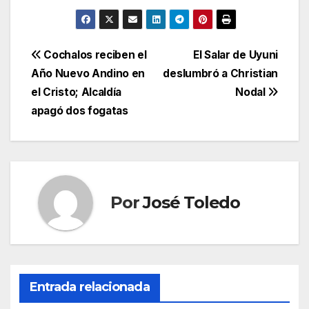
Navegación
Cochalos reciben el
El Salar de Uyuni
Año Nuevo Andino en
deslumbró a Christian
de
el Cristo; Alcaldía
Nodal
entradas
apagó dos fogatas
Por
José Toledo
Entrada relacionada