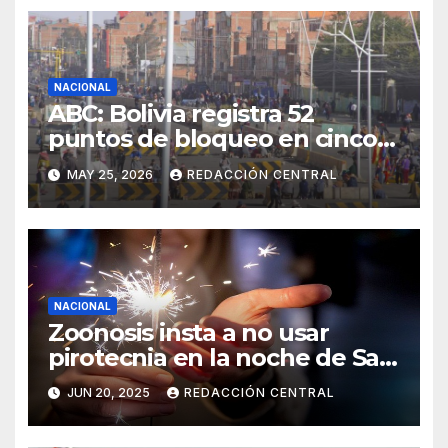
NACIONAL
ABC: Bolivia registra 52
puntos de bloqueo en cinco
departamentos
MAY 25, 2026
REDACCIÓN CENTRAL
NACIONAL
Zoonosis insta a no usar
pirotecnia en la noche de San
Juan
JUN 20, 2025
REDACCIÓN CENTRAL