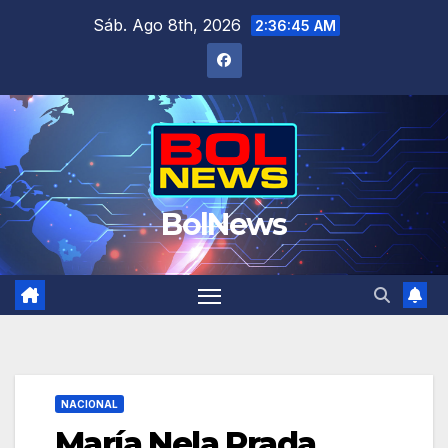
Saltar
Sáb. Ago 8th, 2026
2:36:46 AM
al
contenido
BolNews
NACIONAL
María Nela Prada