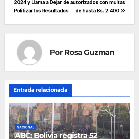
entradas
2024 y Llama a Dejar de
autorizados con multas
Politizar los Resultados
de hasta Bs. 2.400
Por
Rosa Guzman
Entrada relacionada
NACIONAL
ABC: Bolivia registra 52