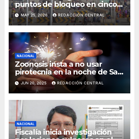
puntos de bloqueo en cinco
departamentos
MAY 25, 2026
REDACCIÓN CENTRAL
NACIONAL
Zoonosis insta a no usar
pirotecnia en la noche de San
Juan
JUN 20, 2025
REDACCIÓN CENTRAL
NACIONAL
Fiscalía inicia investigación