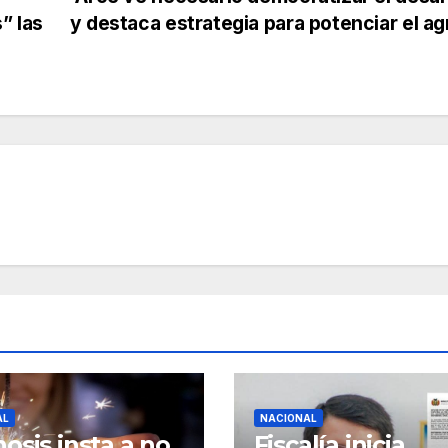
” las
y destaca estrategia para potenciar el a
AL
NACIONAL
osis insta a no
Fiscalía inicia