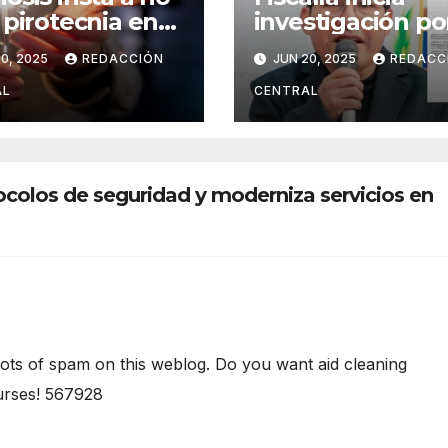
 pirotecnia en
investigación po
oche de San
lesiones culposa
0, 2025
REDACCIÓN
JUN 20, 2025
REDACC
n
en el caso del
gobernador
AL
CENTRAL
chuquisaqueño
Damián Condori
colos de seguridad y moderniza servicios en
lots of spam on this weblog. Do you want aid cleaning
urses! 567928