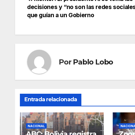
Navegación
decisiones y “no son las redes sociales
de
que guían a un Gobierno
entradas
Por
Pablo Lobo
Entrada relacionada
NACIONAL
NACION
ABC: Bolivia registra
Zoon