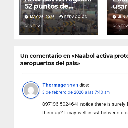
52 puntos de
usar
bloqueo en cinco
la n
MAY 25, 2026
REDACCIÓN
JUN 2
departamentos
Jua
CENTRAL
CENTR
Un comentario en «Naabol activa proto
aeropuertos del país»
Thermage ราคา
dice:
3 de febrero de 2026 a las 7:40 am
897196 502464I notice there is surely 
them up? I may well assist between co