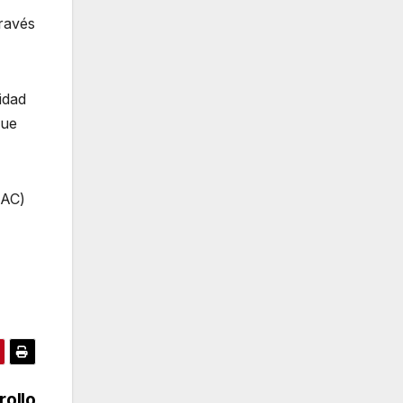
través
idad
que
GAC)
rollo