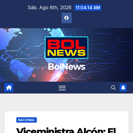
Saltar
Sáb. Ago 8th, 2026
11:04:14 AM
al
contenido
BolNews
NACIONAL
Viceministra Alcón: El