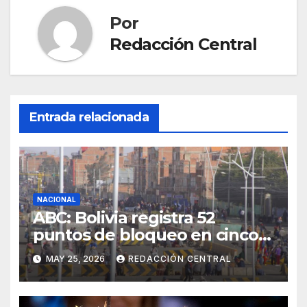
Por
Redacción Central
Entrada relacionada
NACIONAL
ABC: Bolivia registra 52
puntos de bloqueo en cinco
departamentos
MAY 25, 2026
REDACCIÓN CENTRAL