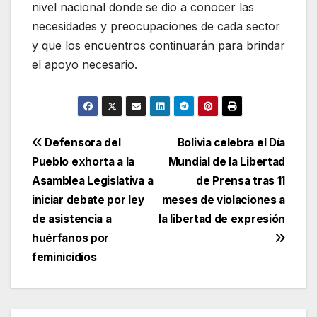
nivel nacional donde se dio a conocer las
necesidades y preocupaciones de cada sector
y que los encuentros continuarán para brindar
el apoyo necesario.
Navegación
Defensora del
Bolivia celebra el Día
Pueblo exhorta a la
Mundial de la Libertad
de
Asamblea Legislativa a
de Prensa tras 11
entradas
iniciar debate por ley
meses de violaciones a
de asistencia a
la libertad de expresión
huérfanos por
feminicidios