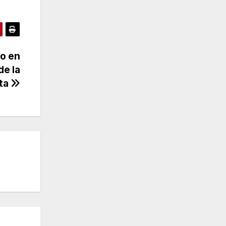
so en
de la
ta