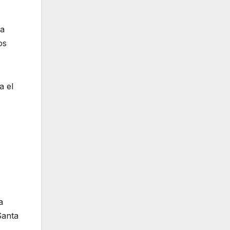
ra
os
a el
a
Santa