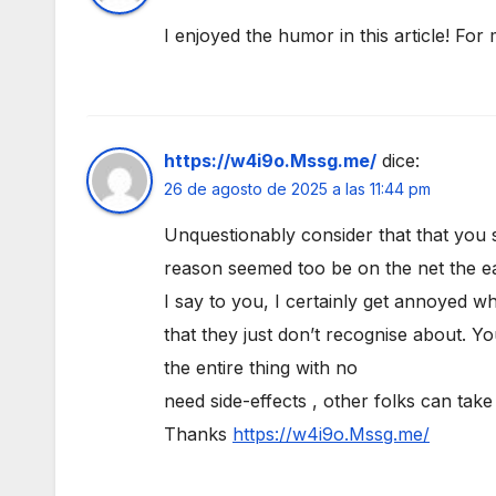
I enjoyed the humor in this article! For
https://w4i9o.Mssg.me/
dice:
26 de agosto de 2025 a las 11:44 pm
Unquestionably consider that that you s
reason seemed too be on the net the eas
I say to you, I certainly get annoyed w
that they just don’t recognise about. Yo
the entire thing with no
need side-effects , other folks can take 
Thanks
https://w4i9o.Mssg.me/