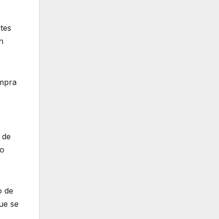
tes
n
ompra
 de
vo
o de
ue se