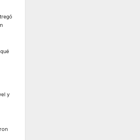
ntregó
on
 qué
vel y
aron