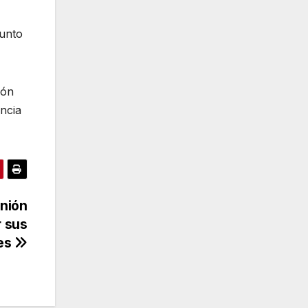
sunto
ión
ncia
unión
r sus
es