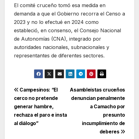
El comité cruceño tomó esa medida en
demanda a que el Gobierno recorra el Censo a
2023 y no lo efectué en 2024 como
estableció, en consenso, el Consejo Nacional
de Autonomías (CNA), integrado por
autoridades nacionales, subnacionales y
representantes de diferentes sectores.
Navegación
Campesinos: “El
Asambleístas cruceños
cerco no pretende
denuncian penalmente
de
generar hambre,
a Camacho por
entradas
rechaza el paro e insta
presunto
al diálogo”
incumplimiento de
deberes