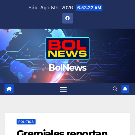
Saltar
Sáb. Ago 8th, 2026
6:53:33 AM
al
contenido
BolNews
POLÍTICA
Gremiales reportan