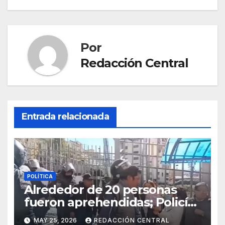
Por
Redacción Central
Entrada relacionada
POLÍTICA
Alrededor de 20 personas
fueron aprehendidas; Policía
gasifica e impide ingreso de
MAY 25, 2026
REDACCIÓN CENTRAL