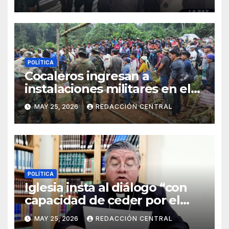
manifestantes a plaza Murillo
POLÍTICA
Cocaleros ingresan a
instalaciones militares en el
Trópico: “No aceptaremos un
MAY 25, 2026
REDACCIÓN CENTRAL
estado de sitio”
POLÍTICA
Iglesia insta al diálogo “con
capacidad de ceder por el
bien del país” y reitera su
MAY 25, 2026
REDACCIÓN CENTRAL
disposición de mediador