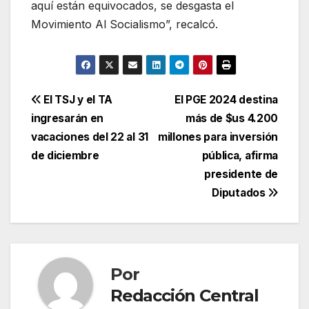
aquí están equivocados, se desgasta el
Movimiento Al Socialismo”, recalcó.
Navegación
El TSJ y el TA
El PGE 2024 destina
ingresarán en
más de $us 4.200
de
vacaciones del 22 al 31
millones para inversión
entradas
de diciembre
pública, afirma
presidente de
Diputados
Por
Redacción Central