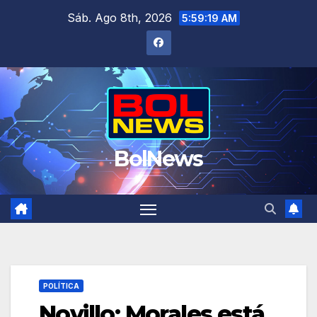
Saltar
Sáb. Ago 8th, 2026
5:59:19 AM
al
contenido
BolNews
POLÍTICA
Novillo: Morales está