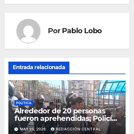
Por
Pablo Lobo
Entrada relacionada
POLÍTICA
Alrededor de 20 personas
fueron aprehendidas; Policía
gasifica e impide ingreso de
MAY 25, 2026
REDACCIÓN CENTRAL
manifestantes a plaza Murillo