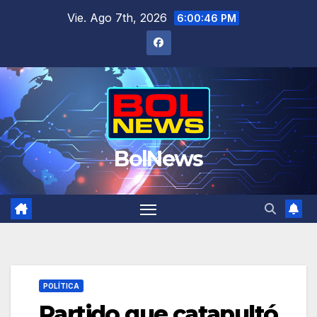
Saltar
Vie. Ago 7th, 2026
6:00:47 PM
al
contenido
BolNews
POLÍTICA
Partido que catapultó