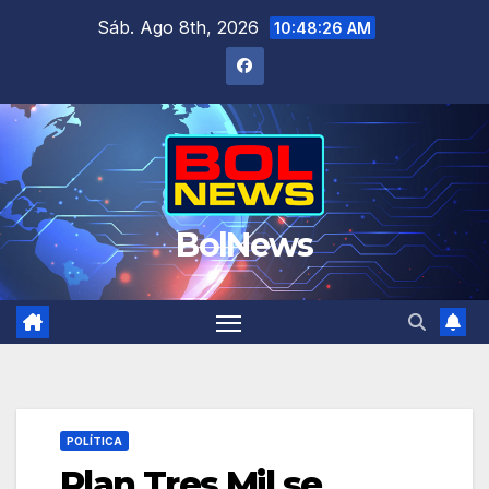
Saltar
Sáb. Ago 8th, 2026
10:48:27 AM
al
contenido
BolNews
POLÍTICA
Plan Tres Mil se