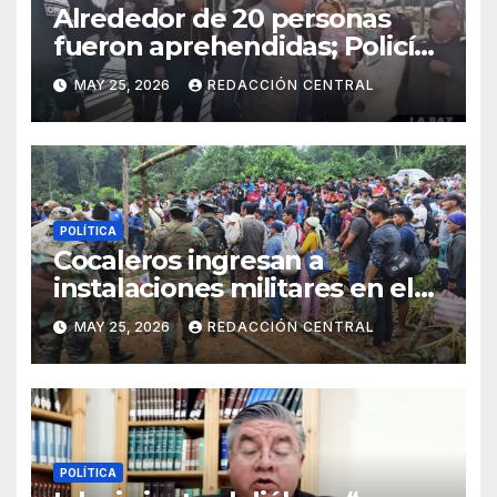
Alrededor de 20 personas
fueron aprehendidas; Policía
gasifica e impide ingreso de
MAY 25, 2026
REDACCIÓN CENTRAL
manifestantes a plaza Murillo
POLÍTICA
Cocaleros ingresan a
instalaciones militares en el
Trópico: “No aceptaremos un
MAY 25, 2026
REDACCIÓN CENTRAL
estado de sitio”
POLÍTICA