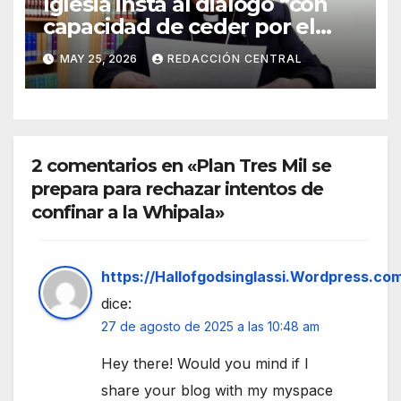
Iglesia insta al diálogo “con
capacidad de ceder por el
bien del país” y reitera su
MAY 25, 2026
REDACCIÓN CENTRAL
disposición de mediador
2 comentarios en «Plan Tres Mil se
prepara para rechazar intentos de
confinar a la Whipala»
https://Hallofgodsinglassi.Wordpress.co
dice:
27 de agosto de 2025 a las 10:48 am
Hey there! Would you mind if I
share your blog with my myspace