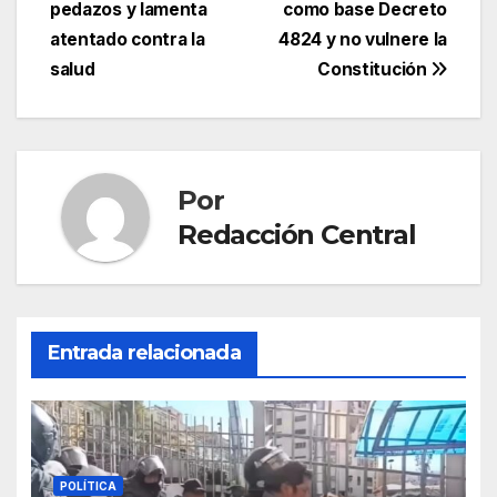
entradas
pedazos y lamenta
como base Decreto
atentado contra la
4824 y no vulnere la
salud
Constitución
Por
Redacción Central
Entrada relacionada
POLÍTICA