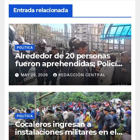
Entrada relacionada
POLÍTICA
Alrededor de 20 personas
fueron aprehendidas; Policía
gasifica e impide ingreso de
MAY 25, 2026
REDACCIÓN CENTRAL
manifestantes a plaza Murillo
POLÍTICA
Cocaleros ingresan a
instalaciones militares en el
Trópico: “No aceptaremos un