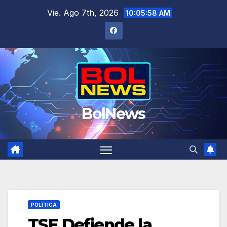
Saltar
Vie. Ago 7th, 2026
10:05:59 AM
al
contenido
BolNews
POLÍTICA
TSE Defiende la