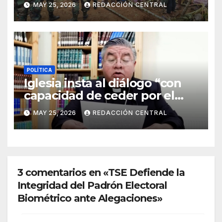
MAY 25, 2026
REDACCIÓN CENTRAL
estado de sitio”
POLÍTICA
Iglesia insta al diálogo “con
capacidad de ceder por el
bien del país” y reitera su
MAY 25, 2026
REDACCIÓN CENTRAL
disposición de mediador
3 comentarios en «TSE Defiende la
Integridad del Padrón Electoral
Biométrico ante Alegaciones»