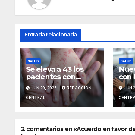
Entrada relacionada
SALUD
SALUD
Se eleva a 43 los
Nuev
pacientes con
con 
sarampión en Santa
ingr
JUN 20, 2025
REDACCIÓN
JUN 2
Cruz
cont
vien
CENTRAL
CENTR
altip
2 comentarios en «Acuerdo en favor de