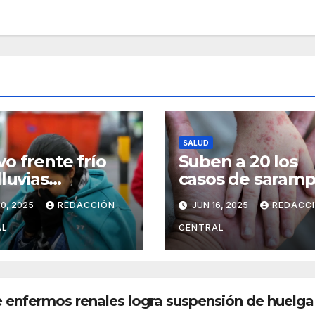
SALUD
o frente frío
Suben a 20 los
lluvias
casos de saramp
esará el lunes y
en Santa Cruz:
0, 2025
REDACCIÓN
JUN 16, 2025
REDACC
inuarán los
Salud intensifica
tos en el
vacunación
AL
CENTRAL
lano y valles
 enfermos renales logra suspensión de huelga