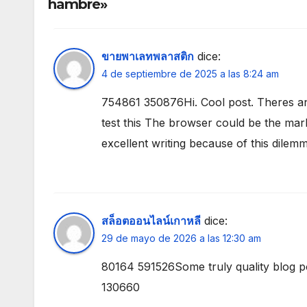
hambre»
ขายพาเลทพลาสติก
dice:
4 de septiembre de 2025 a las 8:24 am
754861 350876Hi. Cool post. Theres an
test this The browser could be the mark
excellent writing because of this dilem
สล็อตออนไลน์เกาหลี
dice:
29 de mayo de 2026 a las 12:30 am
80164 591526Some truly quality blog p
130660