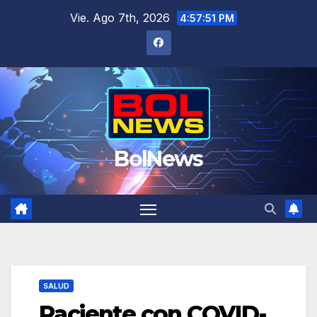
Saltar
Vie. Ago 7th, 2026
4:57:52 PM
al
contenido
BolNews
SALUD
Paciente con COVID-