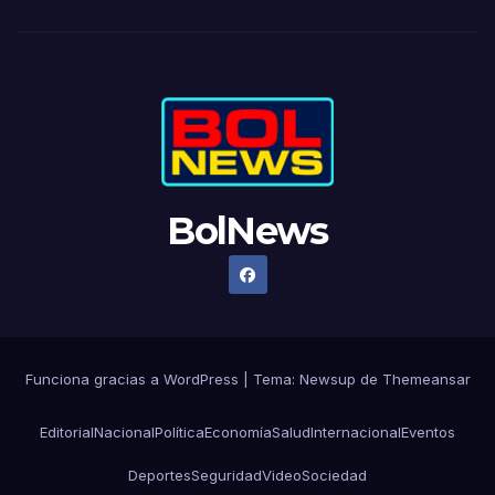
BolNews
Funciona gracias a WordPress
|
Tema: Newsup de
Themeansar
Editorial
Nacional
Política
Economía
Salud
Internacional
Eventos
Deportes
Seguridad
Video
Sociedad