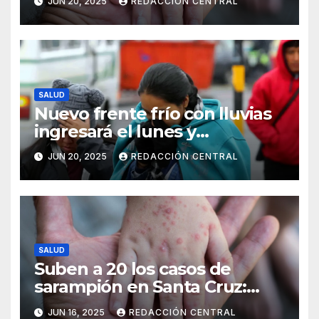
JUN 20, 2025
REDACCIÓN CENTRAL
SALUD
Nuevo frente frío con lluvias
ingresará el lunes y
continuarán los vientos en el
JUN 20, 2025
REDACCIÓN CENTRAL
altiplano y valles
SALUD
Suben a 20 los casos de
sarampión en Santa Cruz:
Salud intensifica la
JUN 16, 2025
REDACCIÓN CENTRAL