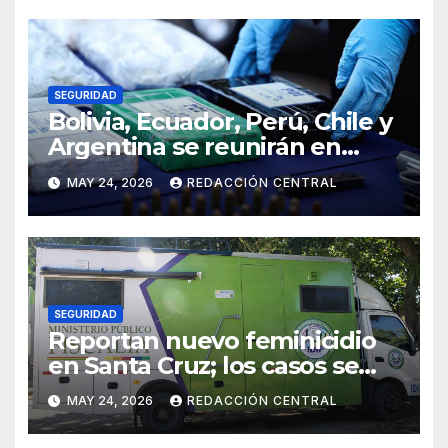
SEGURIDAD
Bolivia, Ecuador, Perú, Chile y
Argentina se reunirán en
Santiago contra la
MAY 24, 2026
REDACCIÓN CENTRAL
delincuencia organizada
transnacional
SEGURIDAD
Reportan nuevo feminicidio
en Santa Cruz; los casos se
elevan a 33 en el país
MAY 24, 2026
REDACCIÓN CENTRAL