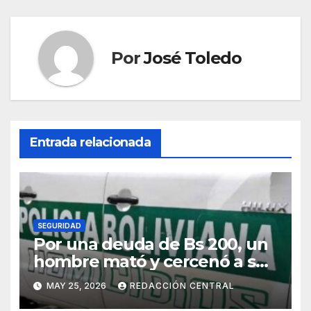
Por
José Toledo
Entrada relacionada
SEGURIDAD
Por una deuda de Bs 200, un
hombre mató y cercenó a su
víctima en la zona Sur de La
MAY 25, 2026
REDACCIÓN CENTRAL
Paz