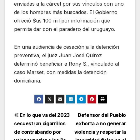
enviadas a la cárcel por sus vínculos con uno
de los hombres más buscados. El Gobierno
ofreció $us 100 mil por información que
permita dar con el paradero del uruguayo.
En una audiencia de cesación a la detención
preventiva, el juez Juan José Quiroz
determinó beneficiar a Rony S., vinculado al
caso Marset, con medidas la detención
domiciliaria.
Navegación
En lo que va del 2023
Defensor del Pueblo
secuestran cigarrillos
exhorta a no generar
de
de contrabando por
violencia y respetar la