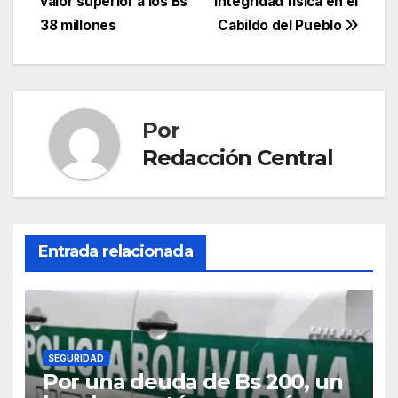
entradas
valor superior a los Bs
integridad física en el
38 millones
Cabildo del Pueblo
Por
Redacción Central
Entrada relacionada
SEGURIDAD
Por una deuda de Bs 200, un