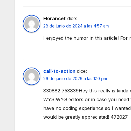
Florancet
dice:
28 de junio de 2024 a las 4:57 am
I enjoyed the humor in this article! For
call-to-action
dice:
26 de junio de 2026 a las 1:10 pm
830882 758839Hey this really is kinda o
WYSIWYG editors or in case you need t
have no coding experience so I wanted
would be greatly appreciated! 472027