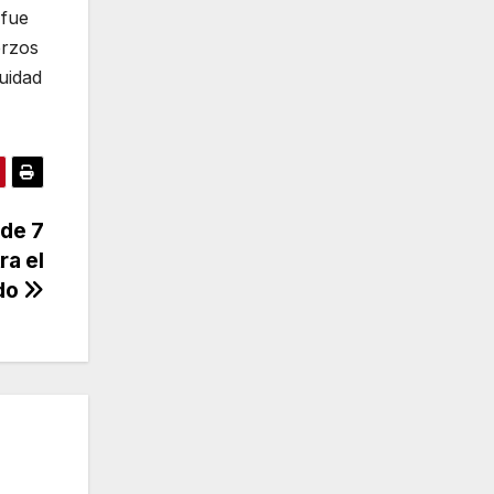
 fue
erzos
uidad
 de 7
ra el
do