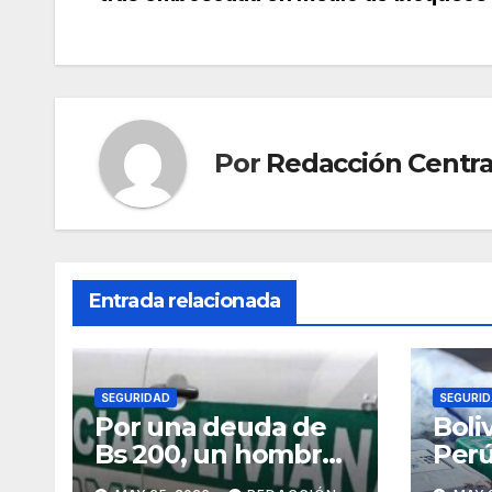
de
entradas
Por
Redacción Centra
Entrada relacionada
SEGURIDAD
SEGURI
Por una deuda de
Boli
Bs 200, un hombre
Perú
mató y cercenó a su
Arge