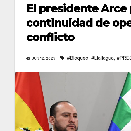
El presidente Arce
continuidad de ope
conflicto
#Bloqueo
,
#Llallagua
,
#PRE
JUN 12, 2025