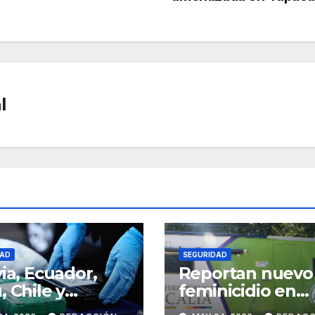
l
DAD
SEGURIDAD
via, Ecuador,
Reportan nuevo
, Chile y
feminicidio en
ntina se
Santa Cruz; los