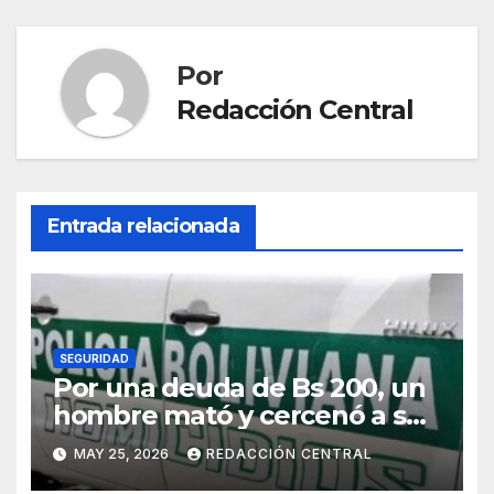
Por
Redacción Central
Entrada relacionada
SEGURIDAD
Por una deuda de Bs 200, un
hombre mató y cercenó a su
víctima en la zona Sur de La
MAY 25, 2026
REDACCIÓN CENTRAL
Paz