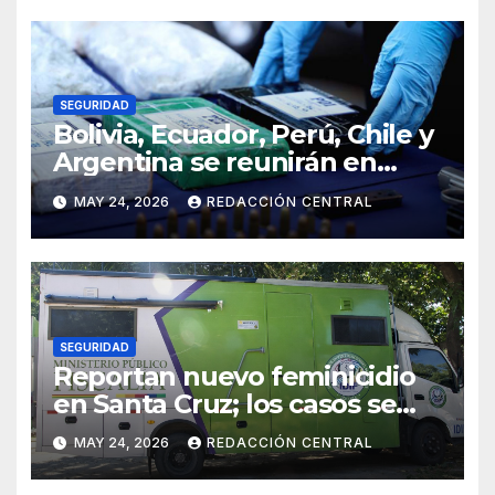
SEGURIDAD
Bolivia, Ecuador, Perú, Chile y
Argentina se reunirán en
Santiago contra la
MAY 24, 2026
REDACCIÓN CENTRAL
delincuencia organizada
transnacional
SEGURIDAD
Reportan nuevo feminicidio
en Santa Cruz; los casos se
elevan a 33 en el país
MAY 24, 2026
REDACCIÓN CENTRAL