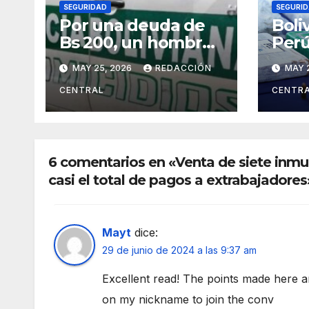
SEGURIDAD
SEGURI
Por una deuda de
Boli
Bs 200, un hombre
Perú
mató y cercenó a su
Arge
MAY 25, 2026
REDACCIÓN
MAY 
víctima en la zona
reun
Sur de La Paz
Sant
CENTRAL
CENTR
deli
orga
tran
6 comentarios en «Venta de siete inmue
casi el total de pagos a extrabajadores
Mayt
dice:
29 de junio de 2024 a las 9:37 am
Excellent read! The points made here are
on my nickname to join the conv