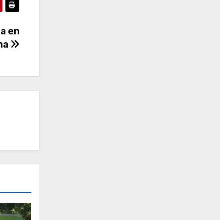
na en
ina