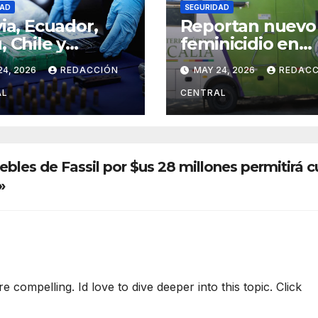
DAD
SEGURIDAD
via, Ecuador,
Reportan nuevo
, Chile y
feminicidio en
ntina se
Santa Cruz; los
24, 2026
REDACCIÓN
MAY 24, 2026
REDACC
irán en
casos se elevan 
iago contra la
en el país
AL
CENTRAL
ncuencia
nizada
snacional
bles de Fassil por $us 28 millones permitirá c
»
 compelling. Id love to dive deeper into this topic. Click