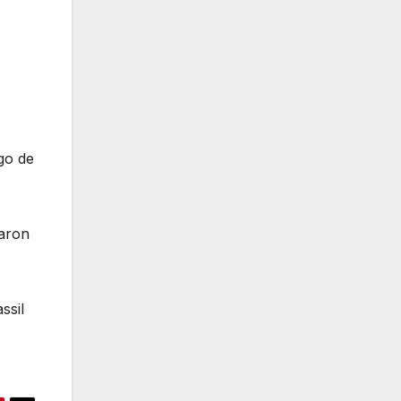
go de
zaron
ssil