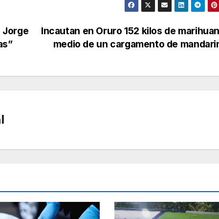
o Jorge
Incautan en Oruro 152 kilos de marihua
as”
medio de un cargamento de mandar
l